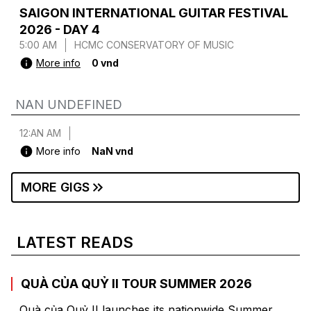
SAIGON INTERNATIONAL GUITAR FESTIVAL
2026 - DAY 4
5:00 AM
HCMC CONSERVATORY OF MUSIC
More info
0 vnd
NAN UNDEFINED
12:AN AM
More info
NaN vnd
MORE GIGS
LATEST READS
QUÀ CỦA QUỶ II TOUR SUMMER 2026
Quà của Quỷ II launches its nationwide Summer