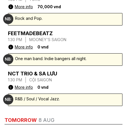
More info
70,000 vnd
Rock and Pop.
NB:
FEETMADEBEATZ
1:30 PM
MOONEY'S SAIGON
More info
0 vnd
One man band. Indie bangers all night.
NB:
NCT TRIO & SA LƯU
1:30 PM
CỘI SAIGON
More info
0 vnd
R&B / Soul / Vocal Jazz.
NB:
TOMORROW
8 AUG